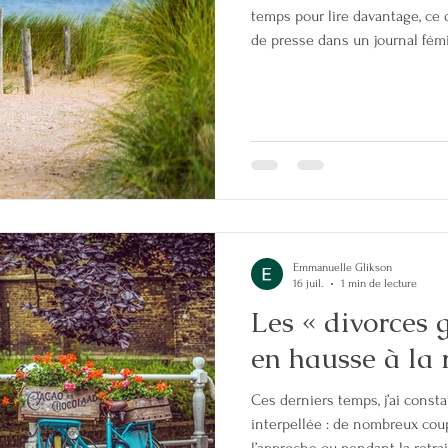
temps pour lire davantage, ce q
de presse dans un journal fémi
un livre du psychanalyste Chr
est « le ciment des couples qu
psychologue clinicienne Ivy D
m'ont interpellée, fait réfléchi
bénéficier : - « ce n'est pas l'a
Emmanuelle Glikson
16 juil.
1 min de lecture
Les « divorces g
en hausse à la 
Ces derniers temps, j’ai const
interpellée : de nombreux cou