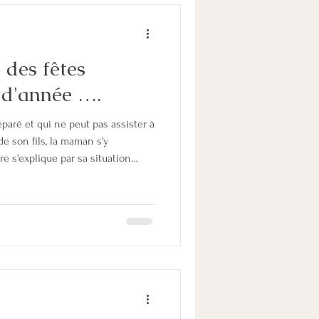
mettant d'avoir des compétences
 des fêtes
n d'année ….
éparé et qui ne peut pas assister à
de son fils, la maman s'y
e s'explique par sa situation
sait que la séparation entraine
elles chez les deux personnes et
averser pendant une rupture : - le
la négociation pour un retour à
t la dépre