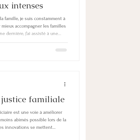
aux intenses
la famille, je suis constamment à
r mieux accompagner les familles
ne dernière, j’ai assisté à une
mmission Ouverte Famille du
« Boîte à outils pour les solutions
e dans des situations de conflits
 interessante, qui a mis en
pour accompagn
justice familiale
diciaire est une voie à améliorer
 moins abimés possible lors de la
Des innovations se mettent
s ce but. A compter du mois de