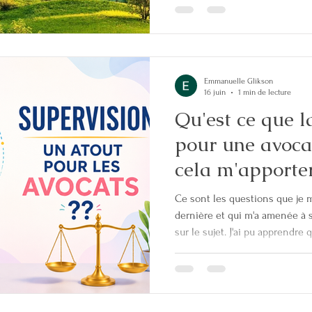
au moyen d'une passerelle qui
d'audience rapide. 👉 Déjà mis 
Emmanuelle Glikson
16 juin
1 min de lecture
Qu'est ce que l
pour une avocate ? Est 
cela m'apporte
chose de suppl
Ce sont les questions que je 
dernière et qui m'a amenée à 
sur le sujet. J'ai pu apprendre
de : - avoir une meilleure visi
les enjeux inconscients des do
de meilleures décisions grâce 
approfondis - mieux accompagn