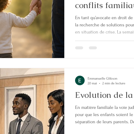
conflits famili
En tant qu’avocate en droit de 
la recherche de solutions pou
en situation de crise. La semai
formation organisée par la Co
Barreau de Paris, sur le thème :
en matière d’autorité parental
intenses ». Une formation très
lumière les outils existants 
Emmanuelle Glikson
20 mai
2 min de lecture
Evolution de la 
En matière familiale la voie ju
pour que les enfants soient le
séparation de leurs parents. 
progressivement en place dan