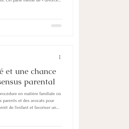
ite. On parle même de « divorces
ène. En creusant le sujet, les
ans, la part des divorces chez les
nt de 14 % à 33,5 %. Pourquoi une
s retours de mes clients,
cette tendance : Une cohabi
é et une chance
nsensus parental
procédure en matière familiale où
es parents et des avocats pour
érêt de l'enfant et favoriser un
artiel. Si aucun accord n'est
ord partiel, alors le juge
 procédure contentieuse classique