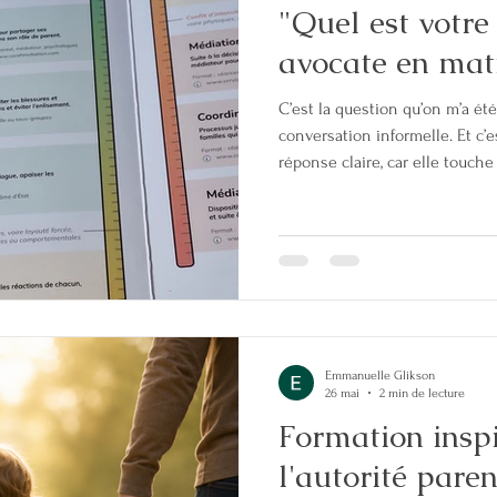
"Quel est votr
avocate en mati
C’est la question qu’on m’a ét
conversation informelle. Et c’
réponse claire, car elle touche à
enfants. 📌 Mon rôle : Accomp
pour qu’ils construisent, malgr
préservant l’équilibre de leur
conflit intense : chaque situa
"conflictomètre" : un outil pour
Emmanuelle Glikson
26 mai
2 min de lecture
Formation inspi
l'autorité pare