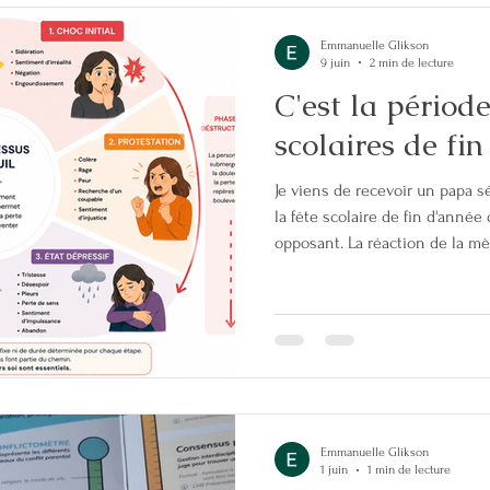
avocate augmentée en me per
Emmanuelle Glikson
9 juin
2 min de lecture
C'est la période
scolaires de fi
Je viens de recevoir un papa s
la fête scolaire de fin d'année 
opposant. La réaction de la mèr
dans la courbe du deuil 📌 On 
des transformations émotionn
qu'il y a plusieurs phases à tr
choc et le déni - la colère et 
l'état antérieur - la tristesse e
Emmanuelle Glikson
1 juin
1 min de lecture