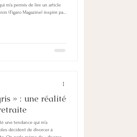
ui m'a permis de lire un article
nin (Figaro Magazine) inspiré par
istian RICHOMME dont le titre
i durent » et également de la
AURE, Voici quelques phrases qui
r et dont je souhaite vous faire
mour qui f
ris » : une réalité
retraite
até une tendance qui m'a
ples décident de divorcer à