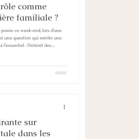
e rôle comme
ère familiale ?
é posée ce week-end, lors d’une
est une question qui mérite une
 l’essentiel : l’intérêt des
agner les parents en séparation
é les tensions, un avenir
s enfants. 👉 Du conflit modéré au
tion est unique. 👉 Le
 évaluer l’intensité du co
rante sur
ntale dans les