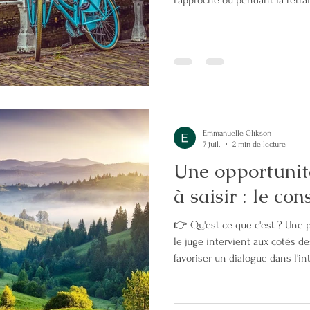
l’approche ou pendant la retra
gris » pour désigner ce phénom
chiffres sont édifiants : en 30 
50 ans et plus a doublé, passa
telle augmentation ?D’après le
plusieurs facteurs expliquent 
Emmanuelle Glikson
7 juil.
2 min de lecture
Une opportunit
à saisir : le co
👉 Qu'est ce que c'est ? Une 
le juge intervient aux cotés d
favoriser un dialogue dans l'int
accord qui peut être total ou p
trouvé ou s'il n'existe qu'un acc
tranchera dans le cadre d'une