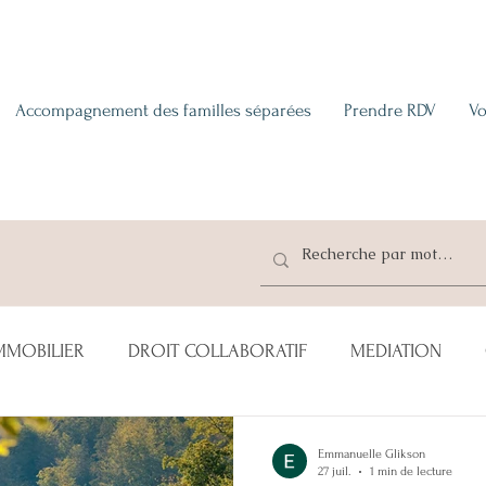
Accompagnement des familles séparées
Prendre RDV
Vo
MMOBILIER
DROIT COLLABORATIF
MEDIATION
TE
ENFANT(S)
CONCUBINS
LOCATION
ADO
Emmanuelle Glikson
27 juil.
1 min de lecture