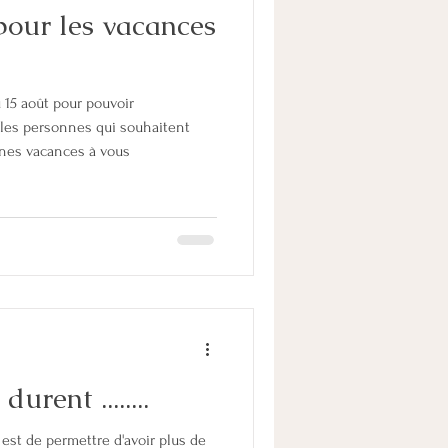
pour les vacances
ARENT
FAMILLE
u 15 août pour pouvoir
LE
parentalité
les personnes qui souhaitent
Bonnes vacances à vous
PACS
urent ........
est de permettre d'avoir plus de