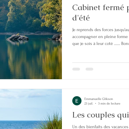
Cabinet fermé 
PENSION ALIMENTAIRE
CHEF D'ENTREPRISE
P
d'été
Je reprends des forces jusqu'a
NT
FINANCES
JUSTICE
COORDINATION PARENTA
accompagner en pleine forme 
que je sois à leur coté ....... 
 COPARENTAL
SANTE MENTALE
ADOLESCENCE
COORDINATION PARENTALE
Emmanuelle Glikson
23 juil.
3 min de lecture
Les couples qui d
Un des bienfaits des vacances 