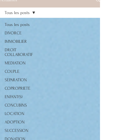
Tous les posts
Tous les posts
DIVORCE
IMMOBILIER
DROIT
COLLABORATIF
MEDIATION
COUPLE
SEPARATION
COPROPRIETE
ENFANT(S)
CONCUBINS
LOCATION
ADOPTION
SUCCESSION
DONATION