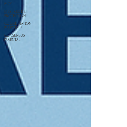
PACS
MESURES DE
PROTECTION
COORDINATION
PARENTALE
CONSENSUS
PARENTAL