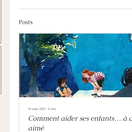
Posts
19 sept. 2023
∙
6
min
Comment aider ses enfants… à a
aimé