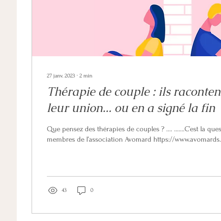
27 janv. 2023
∙
2
min
Thérapie de couple : ils raconten
leur union... ou en a signé la fin
Que pensez des thérapies de couples ? …. ­.......C’est la qu
membres de l’association Avomard https://www.avomar
43
0