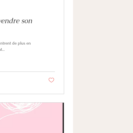
 vendre son
vent...