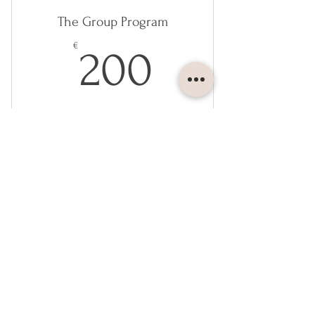
I'm a benefit
The Group Program
I'm a benefit
200€
€
200
Group Consultation for a Better Living
Valable pendant 1 an
Acheter
I'm a benefit
I'm a benefit
I'm a benefit
Maître Emmanuelle GLIKSON
Avocate au Barreau de Paris