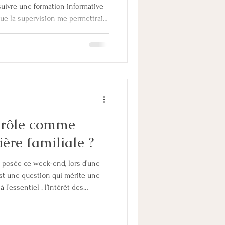
suivre une formation informative
 que la supervision me permettrait
on de mes dossiers, y compris sur
ssiers qui s'y cachent - prendre
à un recul et une analyse
er mes clients - être une
mettant d'avoir des compétences
e rôle comme
ère familiale ?
é posée ce week-end, lors d’une
est une question qui mérite une
 l’essentiel : l’intérêt des
agner les parents en séparation
é les tensions, un avenir
s enfants. 👉 Du conflit modéré au