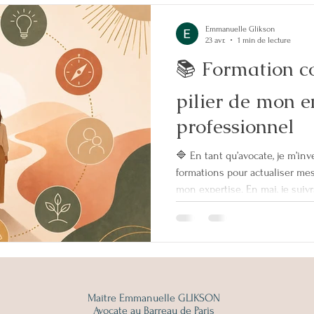
Emmanuelle Glikson
23 avr.
1 min de lecture
📚 Formation co
pilier de mon 
professionnel
🔷 En tant qu’avocate, je m’in
formations pour actualiser me
mon expertise. En mai, je suiv
droit des successions ✅ La boî
matière d’autorité parentale 
parental devant le TJ de Paris 
guidance parentale (coaching 
parentale m’ont récemment am
Maître Emmanuelle GLIKSON
Avocate au Barreau de Paris