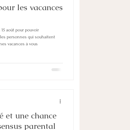
pour les vacances
ARENT
FAMILLE
u 15 août pour pouvoir
LE
parentalité
les personnes qui souhaitent
Bonnes vacances à vous
PACS
é et une chance
nsensus parental