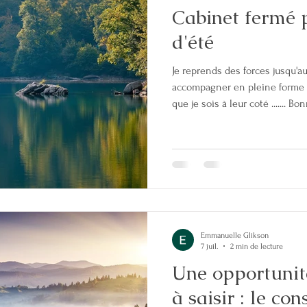
Cabinet fermé 
PENSION ALIMENTAIRE
CHEF D'ENTREPRISE
P
d'été
Je reprends des forces jusqu'a
NT
FINANCES
JUSTICE
COORDINATION PARENTA
accompagner en pleine forme 
que je sois à leur coté ....... 
 COPARENTAL
SANTE MENTALE
ADOLESCENCE
COORDINATION PARENTALE
Emmanuelle Glikson
7 juil.
2 min de lecture
Une opportunit
à saisir : le co