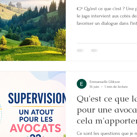
👉 Qu'est ce que c'est ? Une 
le juge intervient aux cotés d
favoriser un dialogue dans l'int
accord qui peut être total ou p
trouvé ou s'il n'existe qu'un acc
tranchera dans le cadre d'une
au moyen d'une passerelle qui
d'audience rapide. 👉 Déjà mis 
Emmanuelle Glikson
16 juin
1 min de lecture
Qu'est ce que l
pour une avocate ? Est 
cela m'apporte
chose de suppl
Ce sont les questions que je 