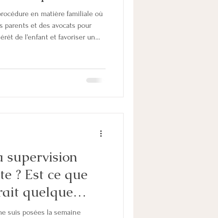
procédure en matière familiale où
es parents et des avocats pour
érêt de l'enfant et favoriser un
artiel. Si aucun accord n'est
ord partiel, alors le juge
 procédure contentieuse classique
 permettra d'avoir une date
en place : à Arras,
a supervision
ce que
rait quelque
émentaire ?
me suis posées la semaine