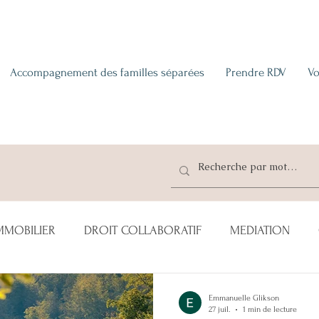
Accompagnement des familles séparées
Prendre RDV
Vo
MMOBILIER
DROIT COLLABORATIF
MEDIATION
TE
ENFANT(S)
CONCUBINS
LOCATION
ADO
Emmanuelle Glikson
27 juil.
1 min de lecture