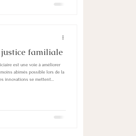
tion est unique. 👉 Le
 évaluer l’intensité du co
justice familiale
diciaire est une voie à améliorer
 moins abimés possible lors de la
Des innovations se mettent
s ce but. A compter du mois de
 Paris va mettre en place
al pour traiter des séparations
rents concernant leurs enfants. Il
 d'accompagnement des fa