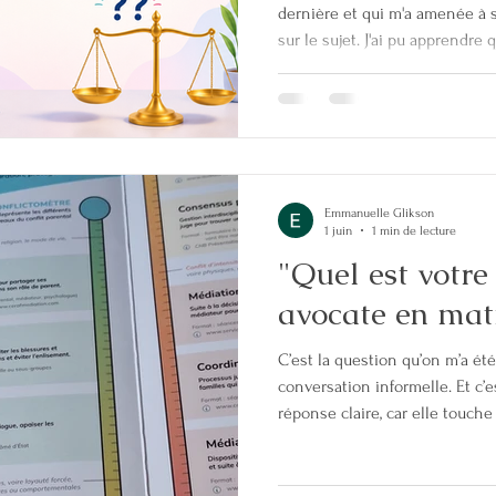
dernière et qui m'a amenée à 
sur le sujet. J'ai pu apprendre
de : - avoir une meilleure visi
les enjeux inconscients des do
de meilleures décisions grâce 
approfondis - mieux accompagn
avocate augmentée en me per
Emmanuelle Glikson
1 juin
1 min de lecture
"Quel est votr
avocate en mati
C’est la question qu’on m’a ét
conversation informelle. Et c’
réponse claire, car elle touche à
enfants. 📌 Mon rôle : Accomp
pour qu’ils construisent, malgr
préservant l’équilibre de leur