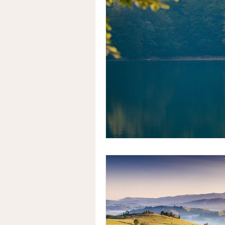
SUCCESSION
DONATION
ENERGIE
INVESTISSEME
Coparentalité
COACHING
MESURES DE PROTECTION