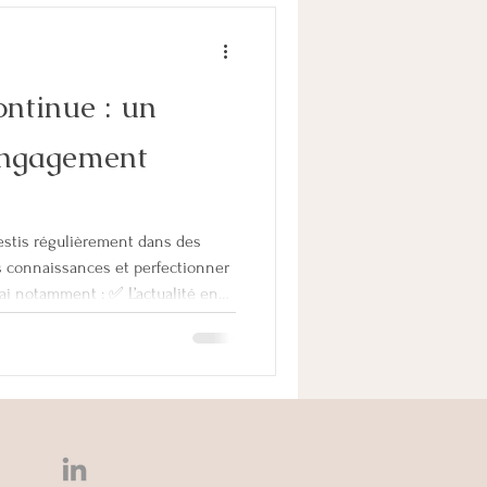
ntinue : un
engagement
vestis régulièrement dans des
s connaissances et perfectionner
rai notamment : ✅ L’actualité en
te à outils des solutions en
✅ Une formation sur le consensus
🔷 En parallèle, mes activités de
coparental) et de coordination
enée à participer à d