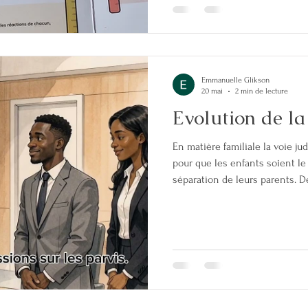
conflit intense : chaque situa
"conflictomètre" : un outil pour
Emmanuelle Glikson
20 mai
2 min de lecture
Evolution de la 
En matière familiale la voie ju
pour que les enfants soient le
séparation de leurs parents. 
progressivement en place dan
septembre 2026, le Tribunal de
l'audience du consensus parent
et des désaccords entre les pa
s'agit d'un processus complet