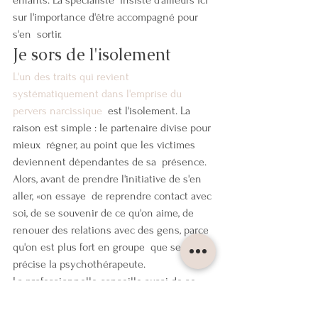
enfants. La spécialiste  insiste d'ailleurs ici 
sur l'importance d'être accompagné pour 
s'en  sortir.
Je sors de l'isolement
L'un des traits qui revient 
systématiquement dans l'emprise du 
pervers narcissique
  est l'isolement. La 
raison est simple : le partenaire divise pour 
mieux  régner, au point que les victimes 
deviennent dépendantes de sa  présence. 
Alors, avant de prendre l'initiative de s'en 
aller, «on essaye  de reprendre contact avec 
soi, de se souvenir de ce qu'on aime, de  
renouer des relations avec des gens, parce 
qu'on est plus fort en groupe  que seul», 
précise la psychothérapeute.
La professionnelle conseille aussi de se  
rapprocher de gens avec qui l'on parle de 
tout autre chose, mais aussi  d'amis qui 