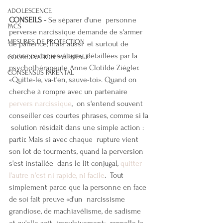
ADOLESCENCE
CONSEILS - 
Se séparer d'une  personne 
PACS
perverse narcissique demande de s'armer 
MESURES DE PROTECTION
de patience, mais aussi  et surtout de 
suivre certaines étapes, détaillées par la  
COORDINATION PARENTALE
psychothérapeute Anne Clotilde Ziégler.
CONSENSUS PARENTAL
«Quitte-le, va-t’en, sauve-toi». Quand on 
cherche à rompre avec un partenaire 
pervers narcissique
,  on s'entend souvent 
conseiller ces courtes phrases, comme si la 
 solution résidait dans une simple action : 
partir. Mais si avec chaque  rupture vient 
son lot de tourments, quand la perversion 
s'est installée  dans le lit conjugal, 
quitter 
l'autre n'est ni rapide, ni facile
.  Tout 
simplement parce que la personne en face 
de soi fait preuve «d'un  narcissisme 
grandiose, de machiavélisme, de sadisme 