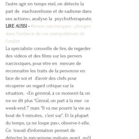
l'autre agir en temps réel, on détecte la 
part de  machiavélisme et de sadisme dans 
ses actions», analyse la  psychothérapeute.
LIRE AUSSI -
Pervers narcissiques : plongée 
dans l'enfance de ces manipulateurs de 
l'ombre
La spécialiste conseille de lire, de regarder  
des vidéos et des films sur les pervers 
narcissiques, pour être en  mesure de 
reconnaître les traits de la personne en 
face de soi et  d'avoir des clefs pour 
récupérer un regard critique sur la 
situation.  «En général, à ce moment-là, on 
ne se dit plus “Génial, on part à la mer  ce 
week-end !” mais "Il va me pourrir la vie au 
bout de 5 minutes,  c'est sur”. Et la plupart 
du temps, ça ne loupe pas», observe-t-elle. 
Ce  travail d'information permet de 
détecter le mécanisme malsain avant  qu'il 