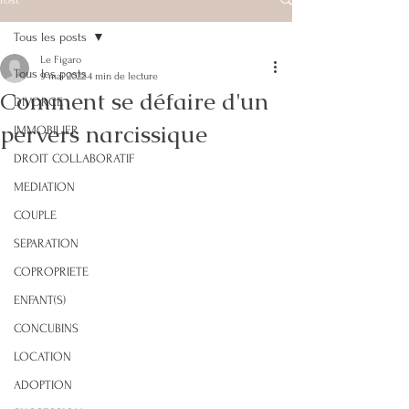
Tous les posts
Le Figaro
Tous les posts
9 mai 2022
4 min de lecture
Comment se défaire d'un
DIVORCE
pervers narcissique
IMMOBILIER
DROIT COLLABORATIF
MEDIATION
COUPLE
SEPARATION
COPROPRIETE
ENFANT(S)
CONCUBINS
LOCATION
ADOPTION