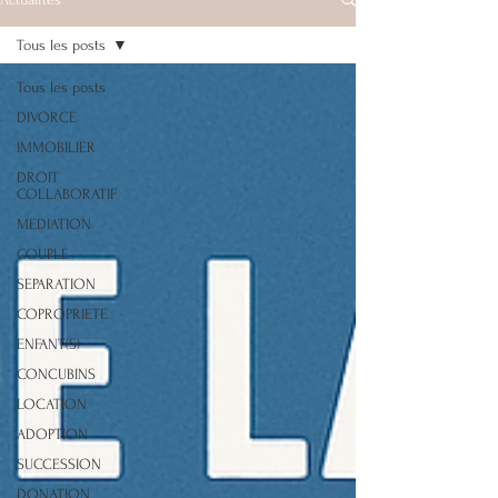
Tous les posts
Tous les posts
DIVORCE
IMMOBILIER
DROIT
COLLABORATIF
MEDIATION
COUPLE
SEPARATION
COPROPRIETE
ENFANT(S)
CONCUBINS
LOCATION
ADOPTION
SUCCESSION
DONATION