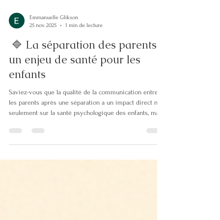
Emmanuelle Glikson
25 nov. 2025
1 min de lecture
🔷 La séparation des parents :
un enjeu de santé pour les
enfants
Saviez-vous que la qualité de la communication entre
les parents après une séparation a un impact direct non
seulement sur la santé psychologique des enfants, mais
aussi sur leur santé physique , notamment leur système
immunitaire ? C’est l’un des enseignements clés de ma
formation en coordination parentale : 👉 Un stress
chronique , lié à des conflits parentaux non résolus,
affaiblit les défenses immunitaires des enfants, les
rendant plus vulnérables aux maladies. 👉 Une