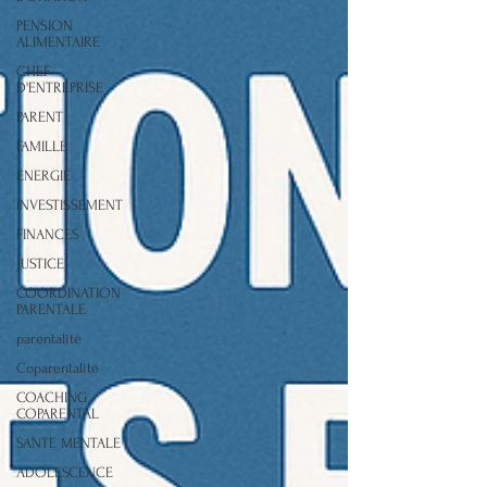
PENSION
ALIMENTAIRE
CHEF
D'ENTREPRISE
PARENT
FAMILLE
ENERGIE
INVESTISSEMENT
FINANCES
JUSTICE
COORDINATION
PARENTALE
parentalité
Coparentalité
COACHING
COPARENTAL
SANTE MENTALE
ADOLESCENCE