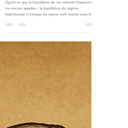
Quelle suite après un divorce ⁉️
……. la liquidation des intérêts
financiers entre les ex-époux
Qu'est-ce que la liquidation de ces intérêts financiers
(ou encore appelée « la liquidation du régime
matrimonial »), lorsque les époux sont mariés sous le
régime légal de la communauté réduite aux acquêts (le
régime matrimonial le plus répandu) ? Il s'agit de la
répartition de tous le biens entre les ex-époux : - les
meubles (ceux qui décorent votre intérieur, mais
également les véhicules, l'argent, les titres non
négociables comme les part de société de personnes,
les titr