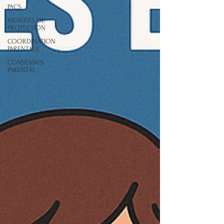
PACS
MESURES DE
PROTECTION
COORDINATION
PARENTALE
CONSENSUS
PARENTAL