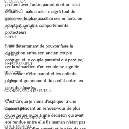
SUCCESSION
profond avec l’autre parent dont on s'est 
DONATION
séparé ….. mais choisir malgré tout de 
préserver le plus possible ses enfants, en 
PENSION ALIMENTAIRE
adoptant certains comportements 
CHEF D'ENTREPRISE
protecteurs.
PARENT
Il est déterminant de pouvoir faire la 
FAMILLE
distinction entre son ancien couple 
ENERGIE
conjugal et le couple parental qui perdure, 
INVESTISSEMENT
car la séparation d'un couple ne signifie 
FINANCES
pas cesser d'être parent et les enfants 
pâtissent grandement du conflit entre les 
JUSTICE
parents séparés.
COORDINATION PARENTALE
parentalité
C'est ce que je viens d'expliquer à une 
maman pendant un rendez-vous de plus 
Coparentalité
d'une heure, suite à une décision qui avait 
COACHING COPARENTAL
été rendue entre elle (la maman n'était pas 
SANTE MENTALE