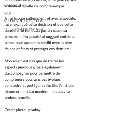
alors assistée d'un avocat) et le père de ses 
ADOLESCENCE
enfants et qu'elle ne comprenait pas.
PACS
Je l'ai écouté patiemment et avec empathie, 
MESURES DE PROTECTION
lui ai expliqué cette décision et que cette 
COORDINATION PARENTALE
dernière ne remettait pas en cause sa 
place de mère, puis lui ai suggéré certaines 
CONSENSUS PARENTAL
pistes pour apaiser le conflit avec le père 
de ses enfants et protéger ces derniers.
Mon rôle n'est pas que de traiter les 
aspects juridiques, mais également 
d'accompagner pour permettre de 
comprendre pour avancer, évoluer, 
construire et protéger sa famille. J'ai choisi 
d'exercer de cette manière mon activité 
professionnelle.
Crédit photo : pixabay