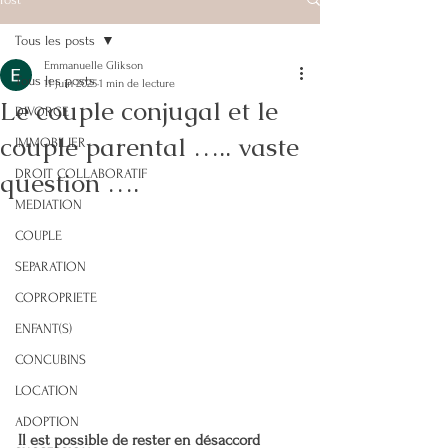
Tous les posts
Emmanuelle Glikson
Tous les posts
11 juin 2025
1 min de lecture
Le couple conjugal et le
DIVORCE
couple parental ….. vaste
IMMOBILIER
question ….
DROIT COLLABORATIF
MEDIATION
COUPLE
SEPARATION
COPROPRIETE
ENFANT(S)
CONCUBINS
LOCATION
ADOPTION
Il est possible de rester en désaccord 