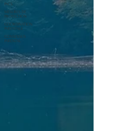
PACS
MESURES DE
PROTECTION
COORDINATION
PARENTALE
CONSENSUS
PARENTAL