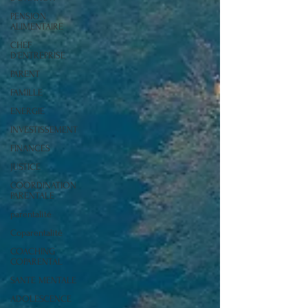
PENSION
ALIMENTAIRE
CHEF
D'ENTREPRISE
PARENT
FAMILLE
ENERGIE
INVESTISSEMENT
FINANCES
JUSTICE
COORDINATION
PARENTALE
parentalité
Coparentalité
COACHING
COPARENTAL
SANTE MENTALE
ADOLESCENCE