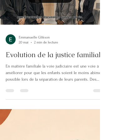
chaque situation est unique. 👉 Le "conflictomètre" : un
outil pour évaluer l’intensité du co
Load video
Emmanuelle Glikson
20 mai
2 min de lecture
Evolution de la justice familiale
En matière familiale la voie judiciaire est une voie à
améliorer pour que les enfants soient le moins abimés
possible lors de la séparation de leurs parents. Des
innovations se mettent progressivement en place dans
ce but. A compter du mois de septembre 2026, le
Tribunal de Paris va mettre en place l'audience du
consensus parental pour traiter des séparations et des