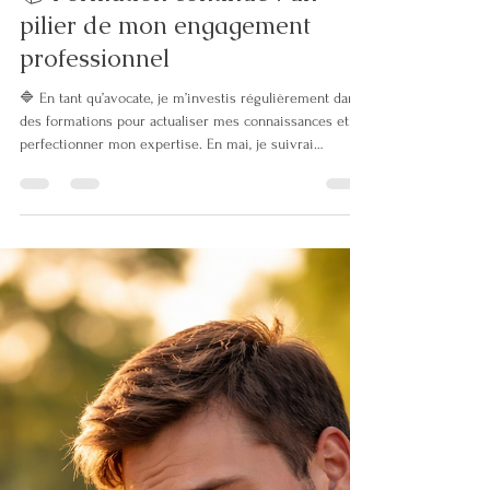
Emmanuelle Glikson
23 avr.
1 min de lecture
📚 Formation continue : un
pilier de mon engagement
professionnel
🔷 En tant qu’avocate, je m’investis régulièrement dans
des formations pour actualiser mes connaissances et
perfectionner mon expertise. En mai, je suivrai
notamment : ✅ L’actualité en droit des successions ✅
La boîte à outils des solutions en matière d’autorité
parentale ✅ Une formation sur le consensus parental
devant le TJ de Paris 🔷 En parallèle, mes activités de
guidance parentale (coaching coparental) et de
coordination parentale m’ont récemment amenée à
participer à d