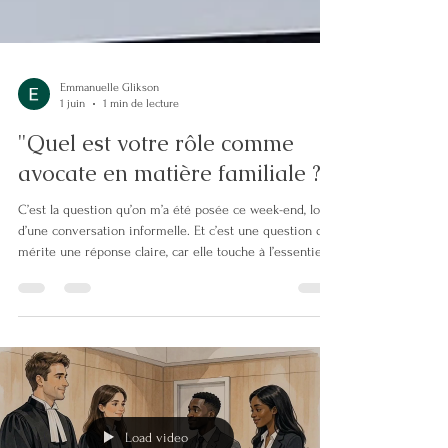
Emmanuelle Glikson
1 juin
1 min de lecture
"Quel est votre rôle comme
avocate en matière familiale ?
C’est la question qu’on m’a été posée ce week-end, lors
d’une conversation informelle. Et c’est une question qui
mérite une réponse claire, car elle touche à l’essentiel :
l’intérêt des enfants. 📌 Mon rôle : Accompagner les
parents en séparation pour qu’ils construisent, malgré
les tensions, un avenir préservant l’équilibre de leurs
enfants. 👉 Du conflit modéré au conflit intense :