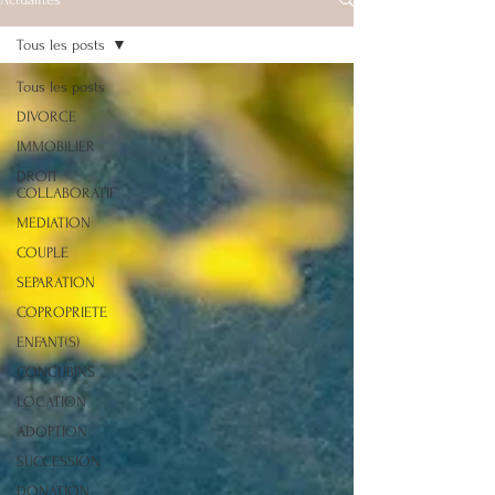
Tous les posts
Tous les posts
DIVORCE
IMMOBILIER
DROIT
COLLABORATIF
MEDIATION
COUPLE
SEPARATION
COPROPRIETE
ENFANT(S)
CONCUBINS
LOCATION
ADOPTION
SUCCESSION
DONATION