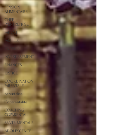
PENSION
ALIMENTAIRE
CHEF
D'ENTREPRISE
PARENT
FAMILLE
ENERGIE
INVESTISSEMENT
FINANCES
JUSTICE
COORDINATION
PARENTALE
parentalité
Coparentalité
COACHING
COPARENTAL
SANTE MENTALE
ADOLESCENCE