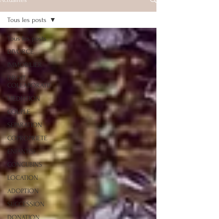
Tous les posts
Tous les posts
DIVORCE
IMMOBILIER
DROIT
COLLABORATIF
MEDIATION
COUPLE
SEPARATION
COPROPRIETE
ENFANT(S)
CONCUBINS
LOCATION
ADOPTION
SUCCESSION
DONATION