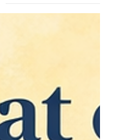
divorces gris » pour désigner ce phénomène. En
creusant le sujet, les chiffres sont édifiants : en 30 ans,
la part des divorces chez les 50 ans et plus a doublé,
passant de 14 % à 33,5 %. Pourquoi une telle
augmentation ?D’après les retours de mes clients,
plusieurs facteurs expliquent cette tendance : Une
cohabi