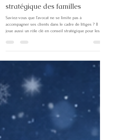
L’avocat, bien plus qu’un acteur
du contentieux : le rôle
méconnu de l’avocat conseil
stratégique des familles
Saviez-vous que l’avocat ne se limite pas à
accompagner ses clients dans le cadre de litiges ? Il
joue aussi un rôle clé en conseil stratégique pour les
familles , un domaine encore trop peu connu, mais
essentiel pour anticiper, sécuriser et protéger. Ce sujet
a été brillamment mis en lumière lors des États
Généraux du Droit de la Famille 2026 , dans un atelier
animé par Béatrice Weiss-Gout, Anne-Caroline Vibourel
et Stéphanie Travade-Lannoy . En quoi consiste ce rôle
? L’av