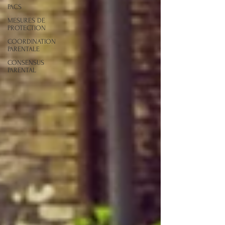
PACS
MESURES DE
PROTECTION
COORDINATION
PARENTALE
CONSENSUS
PARENTAL