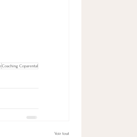
e
Coaching Coparental
Voir tout