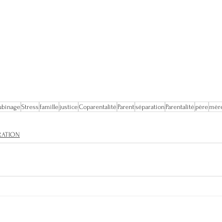
ubinage
Stress
famille
justice
Coparentalité
Parent
séparation
Parentalité
père
mèr
RATION