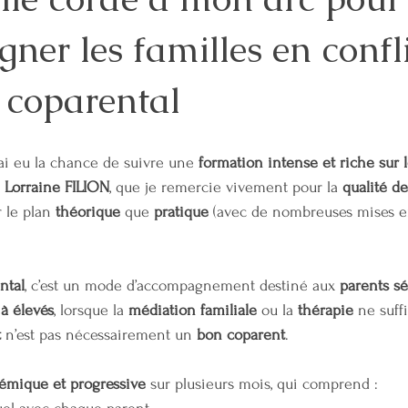
er les familles en conflit
FAMILLE
ENERGIE
INVESTISSEMENT
FINANCES
JUS
 coparental
ntalité
Coparentalité
COACHING COPARENTAL
SANTE MEN
’ai eu la chance de suivre une 
formation intense et riche sur 
COORDINATION PARENTALE
 
Lorraine FILION
, que je remercie vivement pour la 
qualité de
r le plan 
théorique
 que 
pratique
 (avec de nombreuses mises en
ntal
, c’est un mode d’accompagnement destiné aux 
parents s
 à élevés
, lorsque la 
médiation familiale
 ou la 
thérapie
 ne suff
t
 n’est pas nécessairement un 
bon coparent
.
témique et progressive
 sur plusieurs mois, qui comprend :