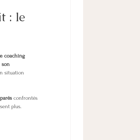
 : le
TICE
TALE
ADOLESCENCE
le coaching 
 son 
 situation 
éparés
 confrontés 
isent plus.