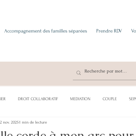
Accompagnement des familles séparées
Prendre RDV
Vo
IER
DROIT COLLABORATIF
MEDIATION
COUPLE
SEP
12 nov. 2025
1 min de lecture
CATION
ADOPTION
SUCCESSION
DONATION
PENSI
lle corde à mon arc pour