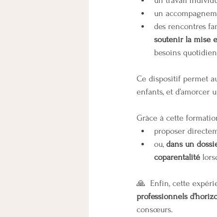
un travail individ
un accompagnemen
des rencontres fa
soutenir la mise 
besoins quotidiens
Ce dispositif permet a
enfants, et d’amorcer u
Grâce à cette formation
proposer directe
ou, 
dans un dossie
coparentalité
 lor
🙏  Enfin, cette expéri
professionnels d’horiz
consœurs.