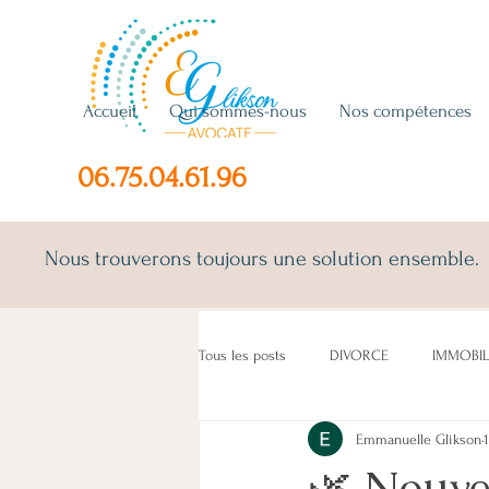
Accueil
Qui sommes-nous
Nos compétences
06.75.04.61.96
Nous trouverons toujours une solution ensemble.
Tous les posts
DIVORCE
IMMOBIL
Emmanuelle Glikson
ENFANT(S)
CONCUBINS
LO
🌿 Nouve