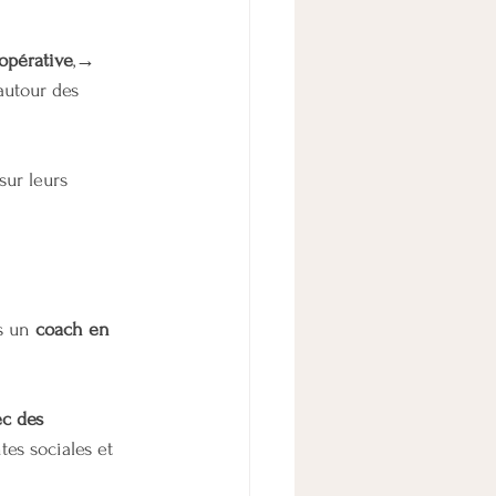
oopérative
,→ 
autour des 
 sur leurs 
s un 
coach en 
c des 
tes sociales et 