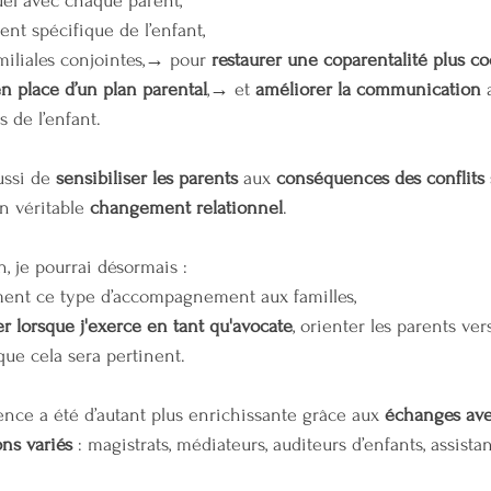
uel avec chaque parent,
t spécifique de l’enfant,
miliales conjointes,→ pour 
restaurer une coparentalité plus c
en place d’un plan parental
,→ et 
améliorer la communication
 
 de l’enfant.
ussi de 
sensibiliser les parents
 aux 
conséquences des conflits
n véritable 
changement relationnel
.
, je pourrai désormais :
ment ce type d’accompagnement aux familles,
r lorsque j'exerce en tant qu'avocate
, orienter les parents ver
sque cela sera pertinent.
ence a été d’autant plus enrichissante grâce aux 
échanges ave
ons variés
 : magistrats, médiateurs, auditeurs d’enfants, assistan