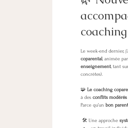
accompagn
CHEF D'ENTREPRISE
PARENT
coaching
COORDINATION PARENTALE
pare
Le week-end dernier, j
PACS
MESURES DE PROTECTION
coparental
, animée par
enseignement
, tant su
concrètes).
🧩 
Le coaching copare
à des 
conflits modérés
Parce qu’un 
bon paren
 🛠 Une approche 
sys