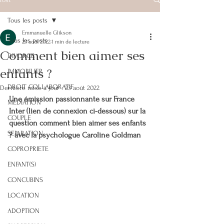
Tous les posts
Emmanuelle Glikson
Tous les posts
23 août 2022
1 min de lecture
Comment bien aimer ses
DIVORCE
enfants ?
IMMOBILIER
DROIT COLLABORATIF
Dernière mise à jour :
23 août 2022
Une émission passionnante sur France 
MEDIATION
Inter (lien de connexion ci-dessous) sur la 
COUPLE
question comment bien aimer ses enfants 
SEPARATION
? avec la psychologue Caroline Goldman 
COPROPRIETE
ENFANT(S)
CONCUBINS
LOCATION
ADOPTION