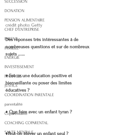
SUCCESSION
DONATION
PENSION ALIMENTAIRE
crédit photo: Getty
CHEF D'ENTREPRISE
PARENT
Des réponses très intéressantes à de 
nombreuses questions et sur de nombreux 
FAMILLE
sujets …....
ENERGIE
INVESTISSEMENT
♦️ Est-ce une éducation positive et 
FINANCES
bienveillante ou poser des limites 
JUSTICE
éducatives ?
COORDINATION PARENTALE
parentalité
♦️ Que faire avec un enfant tyran ?
Coparentalité
COACHING COPARENTAL
SANTE MENTALE
♦️Peut-on élever un enfant seul ?