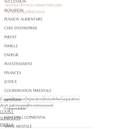
SUCCESSION
encore-divorce-casse-tete-pas-
DONATION
forcement,54842.html
PENSION ALIMENTAIRE
CHEF D'ENTREPRISE
PARENT
FAMILLE
ENERGIE
INVESTISSEMENT
FINANCES
JUSTICE
COORDINATION PARENTALE
Couple
Divorce
Séparation
Immobilier
séparation
parentalité
droit patrimonial
Investissement
Coparentalité
COUPLE
COACHING COPARENTAL
SEPARATION
FAMILLE
SANTE MENTALE