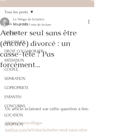
Tous les posts
Le Village de la Justice
Tous les posts
14 oct. 2025
1 min de lecture
Acheter seul sans être
DIVORCE
(encore) divorcé : un
IMMOBILIER
casse-tête ? Pas
DROIT COLLABORATIF
MEDIATION
forcément...
COUPLE
SEPARATION
COPROPRIETE
ENFANT(S)
CONCUBINS
Un article éclairant sur cette question à lire:
LOCATION
https://www.village-
ADOPTION
justice.com/articles/acheter-seul-sans-etre-