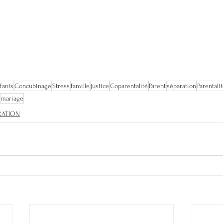
fants
Concubinage
Stress
famille
justice
Coparentalité
Parent
séparation
Parentali
mariage
RATION