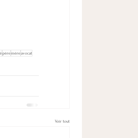
té
père
mère
avocat
Voir tout