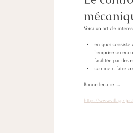
mécanique
CHEF D'ENTREPRISE
PARENT
Voici un article intere
COORDINATION PARENTALE
pare
en quoi consiste c
l'emprise ou enco
PACS
MESURES DE PROTECTION
facilitée par des
comment faire co
Bonne lecture ....
https://www.village-ju