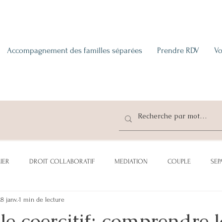
Accompagnement des familles séparées
Prendre RDV
Vo
IER
DROIT COLLABORATIF
MEDIATION
COUPLE
SEP
28 janv.
1 min de lecture
CATION
ADOPTION
SUCCESSION
DONATION
PENSI
le coercitif: comprendre 