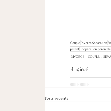
Couple
Divorce
Séparation
En
parent
Coopération parentale
DIVORCE
COUPLE
SEPA
Posts récents