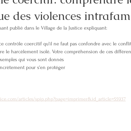
 des violences intrafami
FAMILLE
ENERGIE
INVESTISSEMENT
FINANCES
JUS
ssant publié dans le Village de la Justice expliquant:
ntalité
Coparentalité
COACHING COPARENTAL
SANTE MEN
e contrôle coercitif qu'il ne faut pas confondre avec le conflit
re le harcèlement isolé. Votre compréhension de ces différen
COORDINATION PARENTALE
 exemples qui vous sont donnés
ncrètement pour s'en protéger
stice.com/articles/spip.php?page=imprimer&id_article=55937