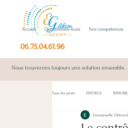
Accueil
Qui sommes-nous
Nos compétences
06.75.04.61.96
Nous trouverons toujours une solution ensemble.
Tous les posts
DIVORCE
IMMOBIL
Emmanuelle Glikson
ENFANT(S)
CONCUBINS
LO
Le contrô