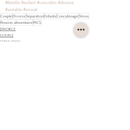
#famille
#enfant
#concubin
#divorce
#amiable
#avocat
Couple
Divorce
Séparation
Enfants
Concubinage
Stress
Pension alimentaire
PACS
DIVORCE
COUPLE
SEPARATION
Voir tout
Posts récents