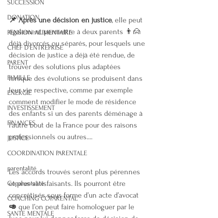
SUCCESSION
DONATION
📌 Après une décision en justice
, elle peut 
également permettre à deux parents 👨🙍‍ 
PENSION ALIMENTAIRE
déjà divorcés ou séparés, pour lesquels une 
CHEF D'ENTREPRISE
décision de justice a déjà été rendue, de 
PARENT
trouver des solutions plus adaptées 
FAMILLE
lorsque des évolutions se produisent dans 
leur vie respective, comme par exemple 
ENERGIE
comment modifier le mode de résidence 
INVESTISSEMENT
des enfants si un des parents déménage à 
FINANCES
l’autre bout de la France pour des raisons 
professionnels ou autres.... 
JUSTICE
COORDINATION PARENTALE
parentalité
Les accords trouvés seront plus pérennes 
et plus satisfaisants. Ils pourront être 
Coparentalité
concrétisés sous forme d’un acte d’avocat 
COACHING COPARENTAL
🥑 
que l’on peut faire homologuer par le 
SANTE MENTALE