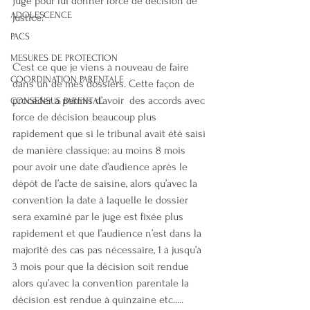
Juge pour lui donner force de décision de 
ADOLESCENCE
justice.
PACS
MESURES DE PROTECTION
C‘est ce que je viens à nouveau de faire 
COORDINATION PARENTALE
dans un de mes dossiers. Cette façon de 
procéder a permis d’avoir  des accords avec 
CONSENSUS PARENTAL
force de décision beaucoup plus 
rapidement que si le tribunal avait été saisi 
de manière classique: au moins 8 mois 
pour avoir une date d’audience après le 
dépôt de l’acte de saisine, alors qu’avec la 
convention la date à laquelle le dossier 
sera examiné par le juge est fixée plus 
rapidement et que l’audience n’est dans la 
majorité des cas pas nécessaire, 1 à jusqu’à 
3 mois pour que la décision soit rendue 
alors qu’avec la convention parentale la 
décision est rendue à quinzaine etc.....