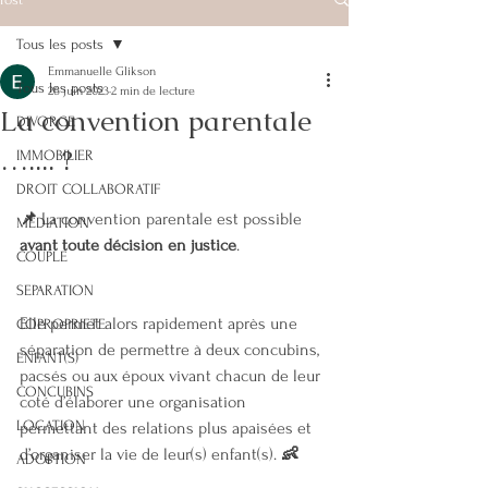
Tous les posts
Emmanuelle Glikson
Tous les posts
26 juin 2023
2 min de lecture
La convention parentale
DIVORCE
….... ?
IMMOBILIER
DROIT COLLABORATIF
📌 
La convention parentale est possible 
MEDIATION
avant toute décision en justice
. 
COUPLE
SEPARATION
Elle permet alors rapidement après une 
COPROPRIETE
séparation de permettre à deux concubins, 
ENFANT(S)
pacsés ou aux époux vivant chacun de leur 
CONCUBINS
coté d’élaborer une organisation 
LOCATION
permettant des relations plus apaisées et 
d’organiser la vie de leur(s) enfant(s). 
👶
ADOPTION