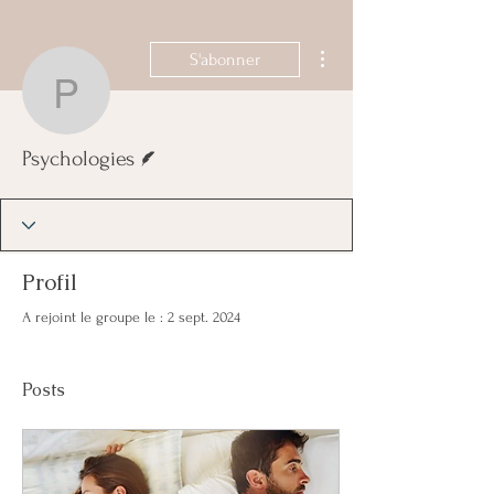
Plus d'actions
S'abonner
Psychologies
Écrivain
Psychologies
Profil
A rejoint le groupe le : 2 sept. 2024
Posts