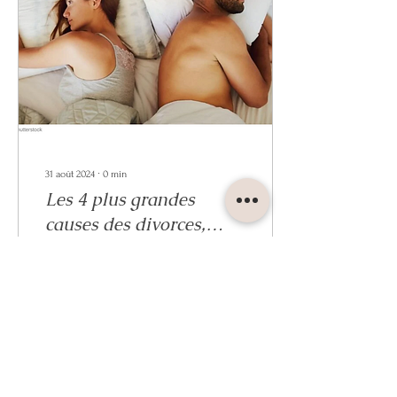
31 août 2024
∙
0
min
Les 4 plus grandes
causes des divorces,
selon un expert
12
0