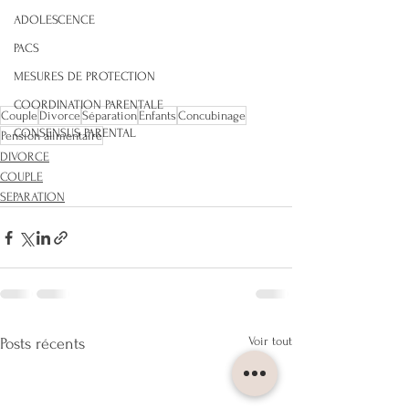
ADOLESCENCE
PACS
MESURES DE PROTECTION
COORDINATION PARENTALE
Couple
Divorce
Séparation
Enfants
Concubinage
CONSENSUS PARENTAL
Pension alimentaire
DIVORCE
COUPLE
SEPARATION
Voir tout
Posts récents