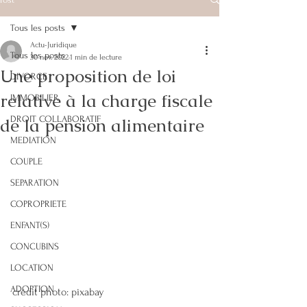
Tous les posts
Actu-Juridique
Tous les posts
30 nov. 2022
1 min de lecture
Une proposition de loi
DIVORCE
relative à la charge fiscale
IMMOBILIER
de la pension alimentaire
DROIT COLLABORATIF
MEDIATION
COUPLE
SEPARATION
COPROPRIETE
ENFANT(S)
CONCUBINS
LOCATION
ADOPTION
crédit photo: pixabay