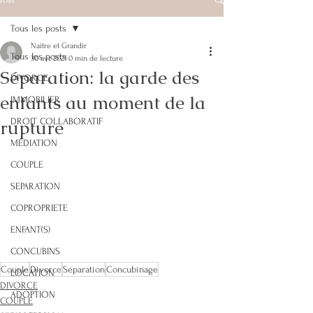
Tous les posts
Naitre et Grandir
Tous les posts
30 avr. 2021
0 min de lecture
Séparation: la garde des
DIVORCE
enfants au moment de la
IMMOBILIER
rupture
DROIT COLLABORATIF
MEDIATION
COUPLE
SEPARATION
COPROPRIETE
ENFANT(S)
CONCUBINS
Couple
Divorce
Séparation
Concubinage
LOCATION
DIVORCE
ADOPTION
COUPLE