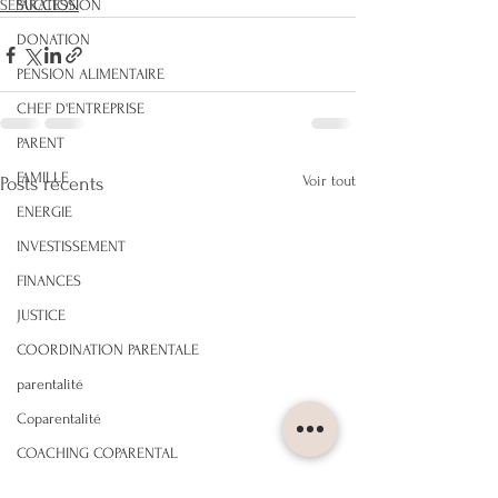
SUCCESSION
SEPARATION
DONATION
PENSION ALIMENTAIRE
CHEF D'ENTREPRISE
PARENT
FAMILLE
Voir tout
Posts récents
ENERGIE
INVESTISSEMENT
FINANCES
JUSTICE
COORDINATION PARENTALE
parentalité
Coparentalité
COACHING COPARENTAL
SANTE MENTALE