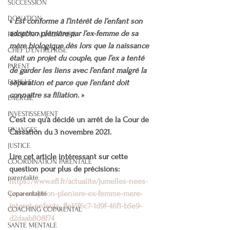
SUCCESSION
DONATION
« 
Est conforme à l’intérêt de l’enfant son 
adoption plénière par l’ex-femme de sa 
PENSION ALIMENTAIRE
mère biologique dès lors que la naissance 
CHEF D'ENTREPRISE
était un projet du couple, que l’ex a tenté 
PARENT
de garder les liens avec l’enfant malgré la 
FAMILLE
séparation et parce que l’enfant doit 
connaître sa filiation.
 »
ENERGIE
INVESTISSEMENT
C’est ce qu’à décidé un arrêt de la Cour de 
FINANCES
Cassation du 3 novembre 2021.
JUSTICE
Lire cet article intéressant sur cette 
COORDINATION PARENTALE
question pour plus de précisions: 
parentalité
https://www.efl.fr/actualite/jumelles-nees-
pma-adoption-pleniere-ex-femme-mere-
Coparentalité
interet-enfants_ffe15f6c7-1d9f-46f1-b5e9-
COACHING COPARENTAL
d2daab808f74
SANTE MENTALE