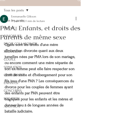
Tous les posts
Emmanuelle Glikson
Tous les posts
17 janv. 2022
1 min de lecture
PMA, Enfants, et droits des
DIVORCE
Parents de même sexe
IMMOBILIER
DROIT COLLABORATIF
Quels sont les droits d’une mère 
d’intention divorcée quant aux deux 
MEDIATION
jumelles nées par PMA lors de son mariage, 
COUPLE
ou encore comment une mère séparée de 
SEPARATION
son ex-femme peut elle faire respecter son 
droit de visite et d'hébergement pour son 
COPROPRIETE
fils issu d’une PMA ? Les conséquences du 
ENFANT(S)
divorce pour les couples de femmes ayant 
CONCUBINS
des enfants par PMA peuvent être 
LOCATION
tragiques pour les enfants et les mères et 
donner lieu à de longues années de 
ADOPTION
bataille judiciaire.