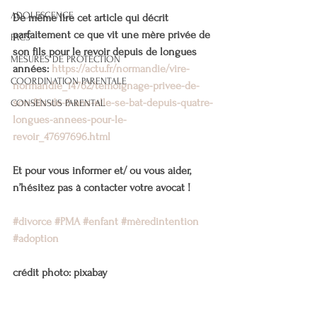
ADOLESCENCE
De même lire cet article qui décrit 
parfaitement ce que vit une mère privée de 
PACS
son fils pour le revoir depuis de longues 
MESURES DE PROTECTION
années: 
https://actu.fr/normandie/vire-
COORDINATION PARENTALE
normandie_14762/temoignage-privee-de-
son-fils-de-6-ans-elle-se-bat-depuis-quatre-
CONSENSUS PARENTAL
longues-annees-pour-le-
revoir_47697696.html
Et pour vous informer et/ ou vous aider, 
n’hésitez pas à contacter votre avocat !
#divorce
#PMA
#enfant
#mèredintention
#adoption
crédit photo: pixabay