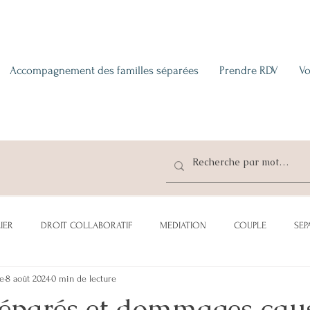
Accompagnement des familles séparées
Prendre RDV
Vo
IER
DROIT COLLABORATIF
MEDIATION
COUPLE
SEP
ce
8 août 2024
0 min de lecture
CATION
ADOPTION
SUCCESSION
DONATION
PENSI
séparés et dommages cau