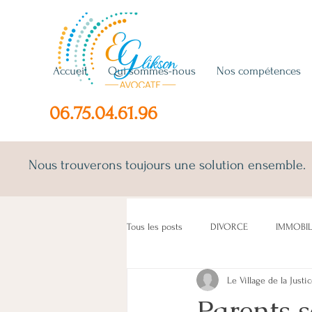
Accueil
Qui sommes-nous
Nos compétences
06.75.04.61.96
Nous trouverons toujours une solution ensemble.
Tous les posts
DIVORCE
IMMOBIL
Le Village de la Justi
ENFANT(S)
CONCUBINS
LO
Parents 