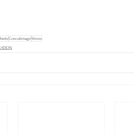
fants
Concubinage
Stress
RATION