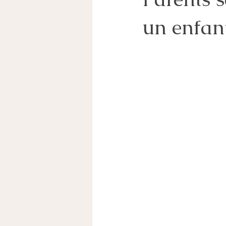
un enfa
CHEF D'ENTREPRISE
PARENT
COORDINATION PARENTALE
pare
PACS
MESURES DE PROTECTION