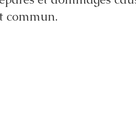
nt commun.
FAMILLE
ENERGIE
INVESTISSEMENT
FINANCES
JUS
ntalité
Coparentalité
COACHING COPARENTAL
SANTE MEN
COORDINATION PARENTALE