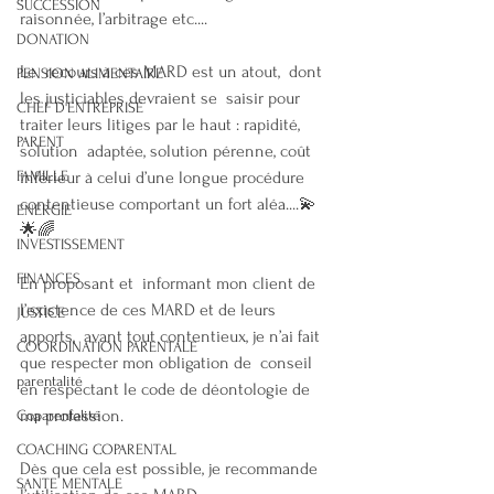
SUCCESSION
raisonnée, l’arbitrage etc....
DONATION
Le  recours à ces MARD est un atout,  dont 
PENSION ALIMENTAIRE
les justiciables devraient se  saisir pour 
CHEF D'ENTREPRISE
traiter leurs litiges par le haut : rapidité, 
PARENT
solution  adaptée, solution pérenne, coût 
FAMILLE
inférieur à celui d’une longue procédure  
contentieuse comportant un fort aléa....💫 
ENERGIE
🌟🌈
INVESTISSEMENT
FINANCES
En proposant et  informant mon client de 
l’existence de ces MARD et de leurs 
JUSTICE
apports,  avant tout contentieux, je n’ai fait 
COORDINATION PARENTALE
que respecter mon obligation de  conseil 
parentalité
en respectant le code de déontologie de 
ma profession.
Coparentalité
COACHING COPARENTAL
Dès que cela est possible, je recommande 
SANTE MENTALE