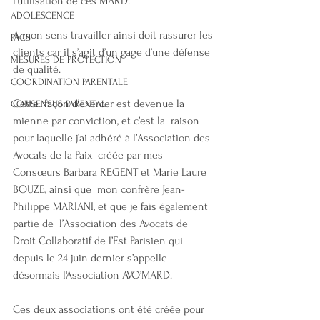
l’utilisation de ces MARD.
ADOLESCENCE
A mon sens travailler ainsi doit rassurer les 
PACS
clients car il s’agit d’un gage d’une défense 
MESURES DE PROTECTION
de qualité.
COORDINATION PARENTALE
Cette  façon d’exercer est devenue la 
CONSENSUS PARENTAL
mienne par conviction, et c’est la  raison 
pour laquelle j’ai adhéré à l’Association des 
Avocats de la Paix  créée par mes 
Consœurs Barbara REGENT et Marie Laure 
BOUZE, ainsi que  mon confrère Jean-
Philippe MARIANI, et que je fais également 
partie de  l’Association des Avocats de 
Droit Collaboratif de l’Est Parisien qui  
depuis le 24 juin dernier s’appelle 
désormais l'Association AVO’MARD.
Ces deux associations ont été créée pour 