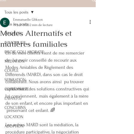
Tous les posts
Emmanuelle Glikson
Tous les posts
15 juil. 2022
2 min de lecture
Modes Alternatifs et
DIVORCE
matières familiales
IMMOBILIER
DROIT COLLABORATIF
Un de mes clients vient de me remercier 
de  lui avoir conseillé de recourir aux 
MEDIATION
Modes Amiables de Règlement des  
COUPLE
Différends (MARD), dans son cas le droit 
SEPARATION
collaboratif. Nous avons ainsi  pu trouver 
rapidement des solutions constructives qui 
COPROPRIETE
lui conviennent,  mais également à la mère 
ENFANT(S)
de son enfant, et encore plus important en 
CONCUBINS
 préservant cet enfant. 🌈
LOCATION
Les autres MARD sont la médiation, la 
ADOPTION
procédure participative, la négociation 