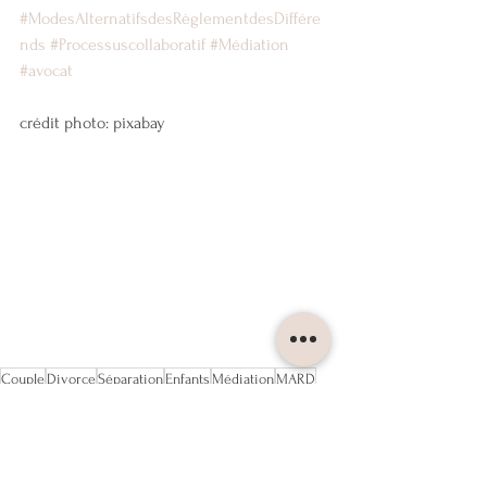
#ModesAlternatifsdesRèglementdesDiffére
nds
#Processuscollaboratif
#Médiation
#avocat
crédit photo: pixabay
Couple
Divorce
Séparation
Enfants
Médiation
MARD
Droit collaboratif
DIVORCE
COUPLE
MEDIATION