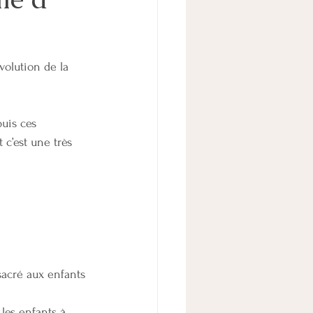
TICE
volution de la 
TALE
ADOLESCENCE
uis ces 
 c’est une très 
nsacré aux enfants
 les enfants à 