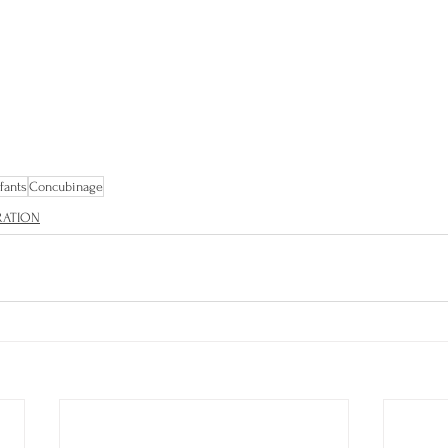
fants
Concubinage
RATION