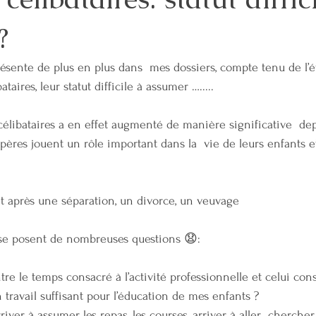
?
FAMILLE
ENERGIE
INVESTISSEMENT
FINANCES
JUS
ésente de plus en plus dans  mes dossiers, compte tenu de l’é
ntalité
Coparentalité
COACHING COPARENTAL
SANTE MEN
ataires, leur statut difficile à assumer ….....
élibataires a en effet augmenté de manière significative  dep
COORDINATION PARENTALE
ères jouent un rôle important dans la  vie de leurs enfants et
t après une séparation, un divorce, un veuvage
 se posent de nombreuses questions 😧:
ntre le temps consacré à l’activité professionnelle et celui co
n travail suffisant pour l’éducation de mes enfants ?
river à assumer les repas, les courses, arriver à aller  chercher