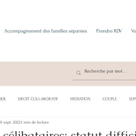
Accompagnement des familles séparées
Prendre RDV
Vo
IER
DROIT COLLABORATIF
MEDIATION
COUPLE
SEP
19 sept. 2022
1 min de lecture
CATION
ADOPTION
SUCCESSION
DONATION
PENSI
célibataires: statut diffic