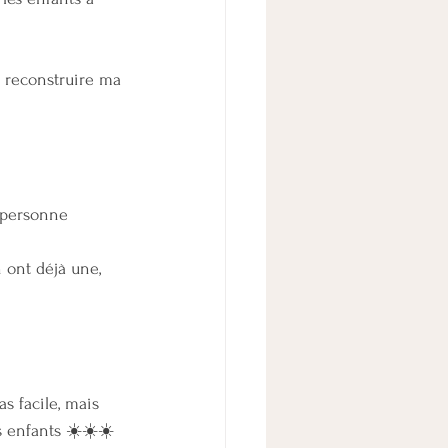
t reconstruire ma 
a personne
 ont déjà une, 
s facile, mais 
s enfants ☀️☀️☀️