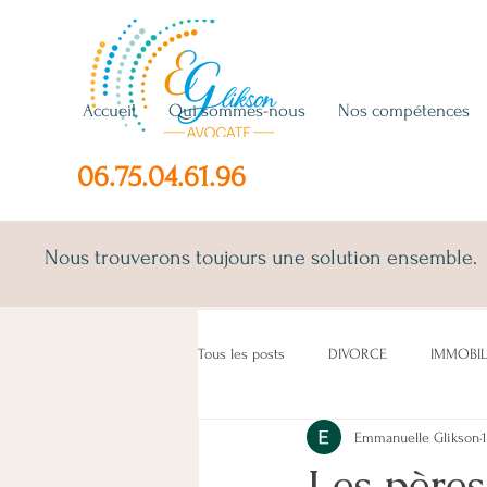
Accueil
Qui sommes-nous
Nos compétences
06.75.04.61.96
Nous trouverons toujours une solution ensemble.
Tous les posts
DIVORCE
IMMOBIL
Emmanuelle Glikson
ENFANT(S)
CONCUBINS
LO
Les pères 