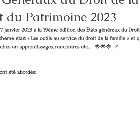
et du Patrimoine 2023
FAMILLE
ENERGIE
INVESTISSEMENT
FINANCES
JUS
t 27 janvier 2023 à la 19ème édition des États généraux du Droit 
ntalité
Coparentalité
COACHING COPARENTAL
SANTE MEN
hème était « Les outils au service du droit de la famille » et
iches en apprentissages, rencontres etc...  
🌟🌟🌟 📌
COORDINATION PARENTALE
ont été abordés: