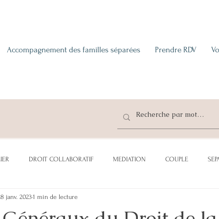
Accompagnement des familles séparées
Prendre RDV
Vo
IER
DROIT COLLABORATIF
MEDIATION
COUPLE
SEP
28 janv. 2023
1 min de lecture
CATION
ADOPTION
SUCCESSION
DONATION
PENSI
s Généraux du Droit de la