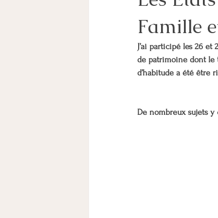
Famille 
CHEF D'ENTREPRISE
PARENT
J’ai participé les 26 e
COORDINATION PARENTALE
pare
de patrimoine dont le t
d’habitude a été être r
PACS
MESURES DE PROTECTION
De nombreux sujets y 