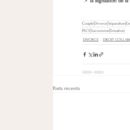
📌 
la législation de la 
Couple
Divorce
Séparation
En
PACS
Succession
Donation
DIVORCE
DROIT COLLAB
Posts récents