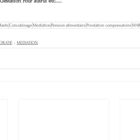
Gestation Pour autrui etc.....
fants
Concubinage
Médiation
Pension alimentaire
Prestation compensatoire
MA
ORATIF
MEDIATION