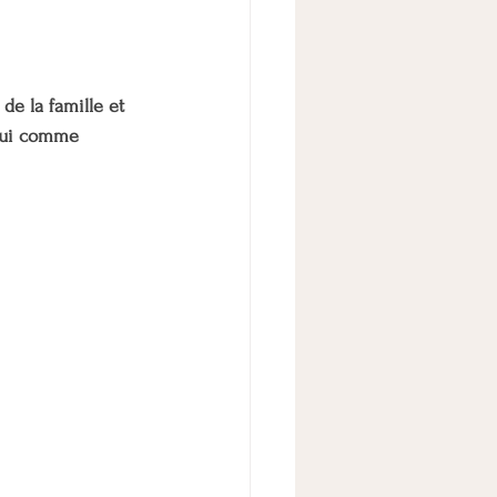
TICE
de la famille et 
TALE
ADOLESCENCE
 qui comme 