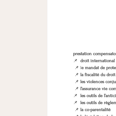
prestation compensato
📌
  droit internationa
📌 l
e mandat de prote
📌 
la fiscalité du droit
📌 
les violences conju
📌 
l’assurance vie com
📌 
 les outils de l’anti
📌 
 les outils de règle
📌 
la co-parentalité