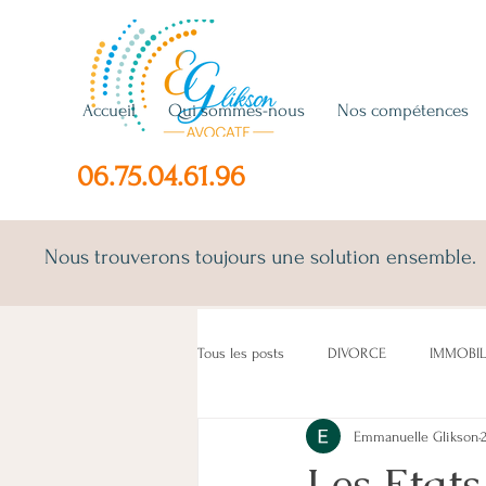
Accueil
Qui sommes-nous
Nos compétences
06.75.04.61.96
Nous trouverons toujours une solution ensemble.
Tous les posts
DIVORCE
IMMOBIL
Emmanuelle Glikson
ENFANT(S)
CONCUBINS
LO
Les Etat