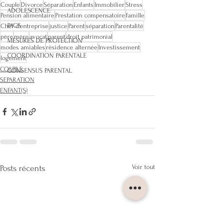
Couple
Divorce
Séparation
Enfants
Immobilier
Stress
ADOLESCENCE
Pension alimentaire
Prestation compensatoire
famille
PACS
Chef d'entreprise
justice
Parent
séparation
Parentalité
père
mère
avocat
parent
droit patrimonial
MESURES DE PROTECTION
modes amiables
résidence alternée
Investissement
COORDINATION PARENTALE
logement
COUPLE
CONSENSUS PARENTAL
SEPARATION
ENFANT(S)
Voir tout
Posts récents