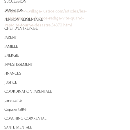
SUCCESSION
DONATION
https://www.village-justice.com/articles/les-
consequences-divorce-redige-vite-quand-
PENSION ALIMENTAIRE
rapidite-tourne-desastre,54870.html
CHEF D'ENTREPRISE
PARENT
FAMILLE
ENERGIE
INVESTISSEMENT
FINANCES
JUSTICE
COORDINATION PARENTALE
parentalité
Coparentalité
COACHING COPARENTAL
SANTE MENTALE