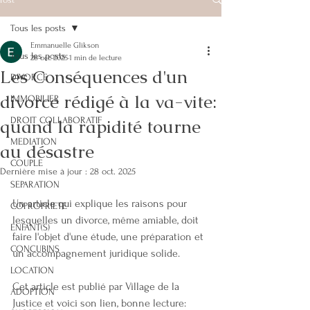
Tous les posts
Emmanuelle Glikson
Tous les posts
28 oct. 2025
1 min de lecture
Les Conséquences d'un
DIVORCE
divorce rédigé à la va-vite:
IMMOBILIER
quand la rapidité tourne
DROIT COLLABORATIF
MEDIATION
au désastre
COUPLE
Dernière mise à jour :
28 oct. 2025
SEPARATION
Un article qui explique les raisons pour 
COPROPRIETE
lesquelles un divorce, même amiable, doit 
ENFANT(S)
faire l'objet d'une étude, une préparation et 
CONCUBINS
un accompagnement juridique solide.
LOCATION
Cet article est publié par Village de la 
ADOPTION
Justice et voici son lien, bonne lecture: