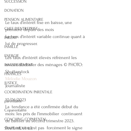
SUCCESSION
DONATION
PENSION ALIMENTAIRE
Le taux d'intérêt fixe en baisse, une 
CHEF D'ENTREPRISE
première depuis des mois
Le taux d'intérêt variable continue quant à 
PARENT
lui de progresser.
FAMILLE
ENERGIE
Les taux d'intérêt élevés réfrènent les 
envies d'acheter des ménages © PHOTO: 
INVESTISSEMENT
Shutterstock
FINANCES
Mélodie Mouzon
JUSTICE
Journaliste
COORDINATION PARENTALE
10/06/2023
parentalité
La  tendance a été confirmée début du 
Coparentalité
mois: les prix de l'immobilier  continuent 
COACHING COPARENTAL
de baisser au second trimestre 2023. 
Pourtant, ce n'est pas  forcément le signe 
SANTE MENTALE