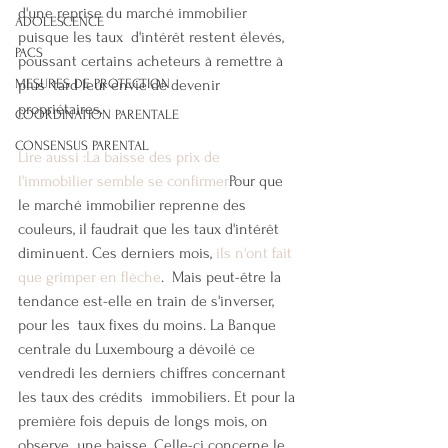
d'une reprise du marché immobilier 
ADOLESCENCE
puisque les taux  d'intérêt restent élevés, 
PACS
poussant certains acheteurs à remettre à 
plus  tard leur envie de devenir 
MESURES DE PROTECTION
propriétaires.
COORDINATION PARENTALE
CONSENSUS PARENTAL
Lire aussi :La baisse des prix de 
l'immobilier semble se confirmer
Pour que 
le marché immobilier reprenne des 
couleurs, il faudrait que les taux d'intérêt 
diminuent. Ces derniers mois, 
ils n'ont fait 
que grimper en flèche
.  Mais peut-être la 
tendance est-elle en train de s'inverser, 
pour les  taux fixes du moins. La Banque 
centrale du Luxembourg a dévoilé ce  
vendredi les derniers chiffres concernant 
les taux des crédits  immobiliers. Et pour la 
première fois depuis de longs mois, on 
observe  une baisse. Celle-ci concerne le 