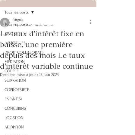
Tous les posts
Virgule
Tous les posts
13 juin 2023
2 min de lecture
Le taux d'intérêt fixe en
DIVORCE
baisse, une première
IMMOBILIER
depuis des mois Le taux
DROIT COLLABORATIF
MEDIATION
d'intérêt variable continue
COUPLE
Dernière mise à jour :
13 juin 2023
SEPARATION
COPROPRIETE
ENFANT(S)
CONCUBINS
LOCATION
ADOPTION