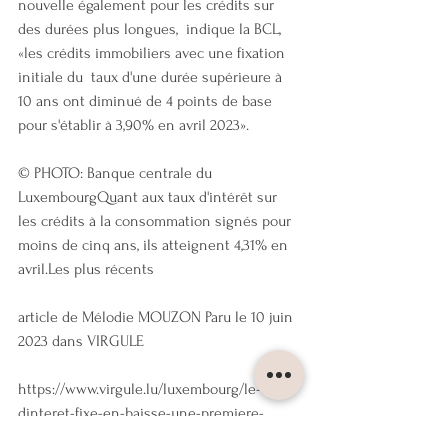
nouvelle également pour les crédits sur 
des durées plus longues,  indique la BCL, 
«les crédits immobiliers avec une fixation 
initiale du  taux d'une durée supérieure à 
10 ans ont diminué de 4 points de base  
pour s'établir à 3,90% en avril 2023».
© PHOTO: Banque centrale du 
LuxembourgQuant aux taux d'intérêt sur 
les crédits à la consommation signés pour 
moins de cinq ans, ils atteignent 4,31% en 
avril.Les plus récents
article de Mélodie MOUZON Paru le 10 juin 
2023 dans VIRGULE
https://www.virgule.lu/luxembourg/le-taux-
dinteret-fixe-en-baisse-une-premiere-
depuis-des-mois/1634556.html