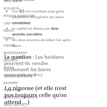
SUCCESSION
DONATION
Une 
SCI
 est constituée pour gérer, 
PENSION ALIMENTAIRE
administrer et exploiter des biens 
immobiliers.
CHEF D'ENTREPRISE
Le capital est détenu par 
deux 
PARENT
associés concubins
.
FAMILLE
Les deux associés décèdent l’un après 
l’autre.
ENERGIE
INVESTISSEMENT
La question
 : Les héritiers 
FINANCES
peuvent-ils vendre 
JUSTICE
facilement les biens 
immobiliers ?
COORDINATION PARENTALE
parentalité
La réponse (et elle n’est 
Coparentalité
pas toujours celle qu’on 
COACHING COPARENTAL
attend…)
SANTE MENTALE