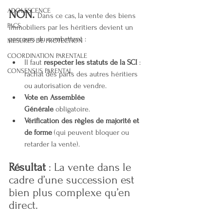
ADOLESCENCE
NON.
Dans ce cas, la vente des biens 
PACS
immobiliers par les héritiers devient un 
parcours du combattant :
MESURES DE PROTECTION
COORDINATION PARENTALE
Il faut 
respecter les statuts de la SCI
 : 
CONSENSUS PARENTAL
rachat des parts des autres héritiers 
ou autorisation de vendre.
Vote en Assemblée 
Générale
 obligatoire.
Vérification des règles de majorité et 
de forme
 (qui peuvent bloquer ou 
retarder la vente).
Résultat
 : La vente dans le 
cadre d’une succession est 
bien plus complexe qu’en 
direct.