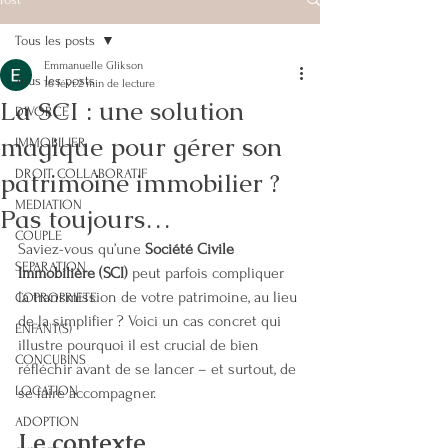
Tous les posts
Emmanuelle Glikson
Tous les posts
16 févr.
2 min de lecture
La SCI : une solution
DIVORCE
magique pour gérer son
IMMOBILIER
patrimoine immobilier ?
DROIT COLLABORATIF
MEDIATION
Pas toujours…
COUPLE
Saviez-vous qu’une 
Société Civile 
SEPARATION
Immobilière (SCI)
 peut parfois compliquer 
la transmission de votre patrimoine, au lieu 
COPROPRIETE
de la simplifier ? Voici un cas concret qui 
ENFANT(S)
illustre pourquoi il est crucial de bien 
CONCUBINS
réfléchir avant de se lancer – et surtout, de 
LOCATION
se faire accompagner.
ADOPTION
Le contexte