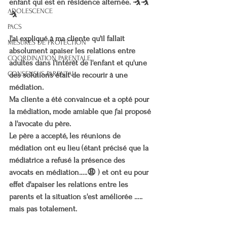
enfant qui est en résidence alternée. 🤺🤺
ADOLESCENCE
🤺
PACS
J'ai expliqué à ma cliente qu'il fallait 
MESURES DE PROTECTION
absolument apaiser les relations entre 
COORDINATION PARENTALE
adultes dans l'intérêt de l'enfant et qu'une 
CONSENSUS PARENTAL
des solutions était de recourir à une 
médiation.
Ma cliente a été convaincue et a opté pour 
la médiation, mode amiable que j'ai proposé 
à l'avocate du père.
Le père a accepté, les réunions de 
médiation ont eu lieu (étant précisé que la 
médiatrice a refusé la présence des 
avocats en médiation…..😩 ) et ont eu pour 
effet d'apaiser les relations entre les 
parents et la situation s'est améliorée ….. 
mais pas totalement.