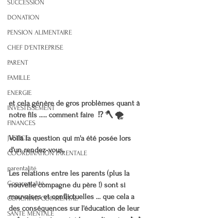
SUCCESSION
DONATION
PENSION ALIMENTAIRE
CHEF D'ENTREPRISE
PARENT
FAMILLE
ENERGIE
et cela génère de gros problèmes quant à 
INVESTISSEMENT
notre fils ….. comment faire  ⁉️ 🪓 🌪
FINANCES
Voilà la question qui m'a été posée lors 
JUSTICE
d'un rendez-vous.
COORDINATION PARENTALE
parentalité
Les relations entre les parents (plus la 
Coparentalité
nouvelle compagne du père !) sont si 
mauvaises et conflictuelles … que cela a 
COACHING COPARENTAL
des conséquences sur l'éducation de leur 
SANTE MENTALE