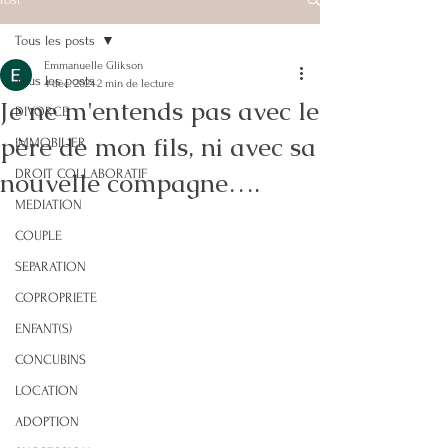
Tous les posts
Emmanuelle Glikson
Tous les posts
4 déc. 2024
2 min de lecture
Je ne m'entends pas avec le
DIVORCE
père de mon fils, ni avec sa
IMMOBILIER
nouvelle compagne….
DROIT COLLABORATIF
MEDIATION
COUPLE
SEPARATION
COPROPRIETE
ENFANT(S)
CONCUBINS
LOCATION
ADOPTION