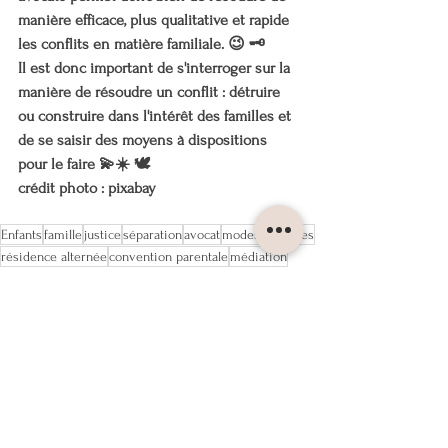
manière efficace, plus qualitative et rapide 
les conflits en matière familiale. 😉 🗝
Il est donc important de s'interroger sur la 
manière de résoudre un conflit : détruire 
ou construire dans l'intérêt des familles et 
de se saisir des moyens à dispositions 
pour le faire 💫☀️ 🕊
crédit photo : pixabay
Enfants
famille
justice
séparation
avocat
modes amiables
résidence alternée
convention parentale
médiation
COUPLE
SEPARATION
ENFANT(S)