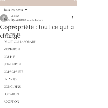
Tous les posts
Le Mag
Tous les posts
14 janv. 2021
0 min de lecture
Copropriété : tout ce qui a
DIVORCE
changé
IMMOBILIER
DROIT COLLABORATIF
MEDIATION
COUPLE
SEPARATION
COPROPRIETE
ENFANT(S)
CONCUBINS
LOCATION
ADOPTION