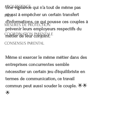
ADOLESCENCE
Une vigilance qui n'a tout de même pas 
réussi à empêcher un certain transfert 
PACS
d'informations, ce qui pousse ces couples à 
MESURES DE PROTECTION
prévenir leurs employeurs respectifs du 
COORDINATION PARENTALE
métier de leur conjoint.
CONSENSUS PARENTAL
Même si exercer le même métier dans des 
entreprises concurrentes semble 
nécessiter un certain jeu d'équilibriste en 
termes de communication, ce travail 
commun peut aussi souder le couple. 
🌟🌟
🌟