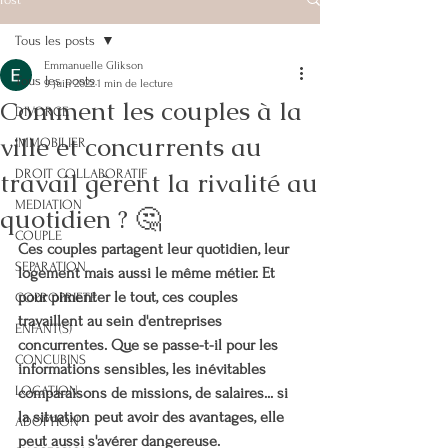
Tous les posts
Emmanuelle Glikson
Tous les posts
9 juin 2022
1 min de lecture
Comment les couples à la
DIVORCE
ville et concurrents au
IMMOBILIER
travail gèrent la rivalité au
DROIT COLLABORATIF
MEDIATION
quotidien ? 🤔
COUPLE
Ces couples partagent leur quotidien, leur 
SEPARATION
logement mais aussi le même métier. Et 
pour pimenter le tout, ces couples 
COPROPRIETE
travaillent au sein d'entreprises 
ENFANT(S)
concurrentes. Que se passe-t-il pour les 
CONCUBINS
informations sensibles, les inévitables 
LOCATION
comparaisons de missions, de salaires... si 
la situation peut avoir des avantages, elle 
ADOPTION
peut aussi s'avérer dangereuse. 