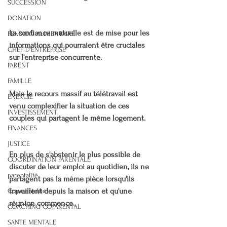
SUCCESSION
DONATION
La confiance mutuelle est de mise pour les 
PENSION ALIMENTAIRE
informations qui pourraient être cruciales 
CHEF D'ENTREPRISE
sur l'entreprise concurrente.
PARENT
FAMILLE
Mais le recours massif au télétravail est 
ENERGIE
venu complexifier la situation de ces 
INVESTISSEMENT
couples qui partagent le même logement.
FINANCES
JUSTICE
En plus de s'abstenir le plus possible de 
COORDINATION PARENTALE
discuter de leur emploi au quotidien, ils ne 
parentalité
partagent pas la même pièce lorsqu'ils 
travaillent depuis la maison et qu'une 
Coparentalité
réunion commence.
COACHING COPARENTAL
SANTE MENTALE