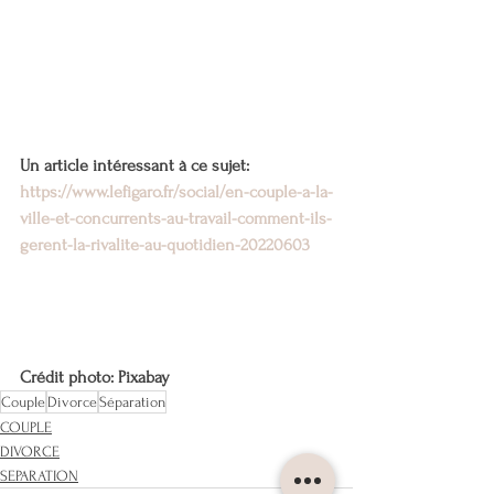
Un article intéressant à ce sujet: 
https://www.lefigaro.fr/social/en-couple-a-la-
ville-et-concurrents-au-travail-comment-ils-
gerent-la-rivalite-au-quotidien-20220603
Crédit photo: Pixabay
Couple
Divorce
Séparation
COUPLE
DIVORCE
SEPARATION