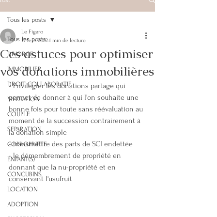
Tous les posts
Le Figaro
Tous les posts
17 févr. 2022
1 min de lecture
Ces astuces pour optimiser
DIVORCE
vos donations immobilières
IMMOBILIER
DROIT COLLABORATIF
- Privilégier les donations partage qui 
permet de donner à qui l'on souhaite une 
MEDIATION
bonne fois pour toute sans réévaluation au 
COUPLE
moment de la succession contrairement à 
SEPARATION
la donation simple
- transmettre des parts de SCI endettée
COPROPRIETE
- le démembrement de propriété en 
ENFANT(S)
donnant que la nu-propriété et en 
CONCUBINS
conservant l'usufruit
LOCATION
ADOPTION