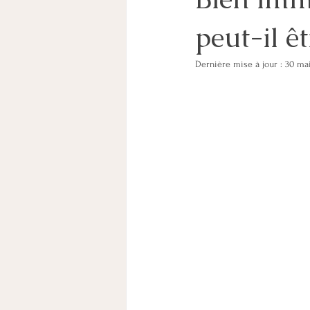
peut-il ê
CHEF D'ENTREPRISE
PARENT
Dernière mise à jour :
30 ma
COORDINATION PARENTALE
pare
PACS
MESURES DE PROTECTION