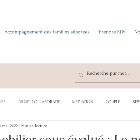
Accompagnement des familles séparées
Prendre RDV
Vo
IER
DROIT COLLABORATIF
MEDIATION
COUPLE
SEP
0 mai 2022
1 min de lecture
CATION
ADOPTION
SUCCESSION
DONATION
PENSI
bilier sous évalué : Le n