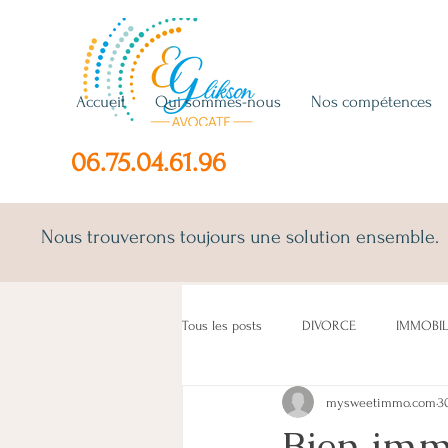
Accueil
Qui sommes-nous
Nos compétences
06.75.04.61.96
Nous trouverons toujours une solution ensemble.
Tous les posts
DIVORCE
IMMOBIL
mysweetimmo.com
3
ENFANT(S)
CONCUBINS
LO
Bien immo