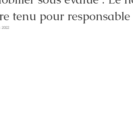
tre tenu pour responsable 
FAMILLE
ENERGIE
INVESTISSEMENT
FINANCES
JUS
i 2022
ntalité
Coparentalité
COACHING COPARENTAL
SANTE MEN
COORDINATION PARENTALE