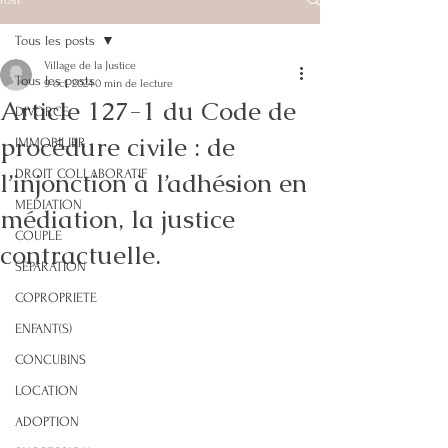
Tous les posts
Village de la Justice
Tous les posts
9 oct. 2024
0 min de lecture
Article 127-1 du Code de
DIVORCE
procédure civile : de
IMMOBILIER
l’injonction à l’adhésion en
DROIT COLLABORATIF
MEDIATION
médiation, la justice
COUPLE
contractuelle.
SEPARATION
COPROPRIETE
ENFANT(S)
CONCUBINS
LOCATION
ADOPTION