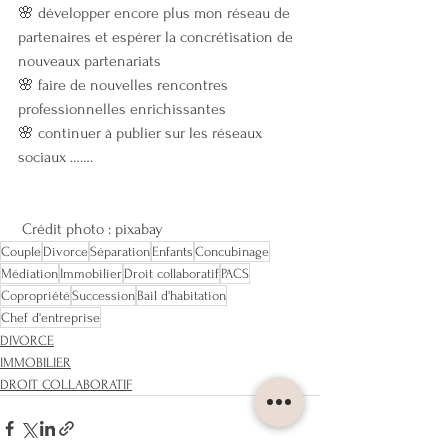
🌸 développer encore plus mon réseau de 
partenaires et espérer la concrétisation de 
nouveaux partenariats
🌸 faire de nouvelles rencontres 
professionnelles enrichissantes
🌸 continuer à publier sur les réseaux 
sociaux …….
 Crédit photo : pixabay
Couple
Divorce
Séparation
Enfants
Concubinage
Médiation
Immobilier
Droit collaboratif
PACS
Copropriété
Succession
Bail d'habitation
Chef d'entreprise
DIVORCE
IMMOBILIER
DROIT COLLABORATIF