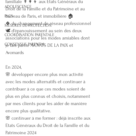
familiale 👨‍👩‍👦 aux Etats Généraux du 
ADOLESCENCE
Droit de la Famille et du Patrimoine et au 
barreau de Paris, et immobilière 🏠
PACS
🍀 du changement de réseau professionnel
MESURES DE PROTECTION
🕊 d'épanouissement au sein des deux 
COORDINATION PARENTALE
associations pour les modes amiables dont 
CONSENSUS PARENTAL
je fais partie AVOVATS DE LA PAIX et 
Avomards
En 2024,
🌸 développer encore plus mon activité 
avec les modes alternatifs et continuer à 
contribuer à ce que ces modes soient de 
plus en plus connus et choisis, notamment 
par mes clients pour les aider de manière 
encore plus qualitative.
🌸 continuer à me former : déjà inscrite aux 
Etats Généraux du Droit de la Famille et du 
Patrimoine 2024