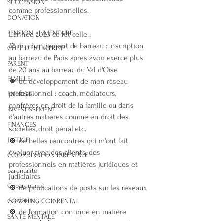
SUCCESSION
comme professionnelles.
DONATION
PENSION ALIMENTAIRE
L'année 2023 ce fut celle :
⚖️ du changement de barreau : inscription 
CHEF D'ENTREPRISE
au barreau de Paris après avoir exercé plus 
PARENT
de 20 ans au barreau du Val d'Oise
FAMILLE
🍀 du développement de mon réseau 
professionnel : coach, médiateurs, 
ENERGIE
confrères en droit de la famille ou dans 
INVESTISSEMENT
d'autres matières comme en droit des 
FINANCES
sociétés, droit pénal etc.
🍀 de belles rencontres qui m'ont fait 
JUSTICE
évoluer avec des clients, des 
COORDINATION PARENTALE
professionnels en matières juridiques et 
parentalité
judiciaires
Coparentalité
🍀 de publications de posts sur les réseaux 
sociaux
COACHING COPARENTAL
🍀 de formation continue en matière 
SANTE MENTALE