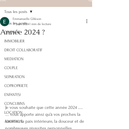
Tous les posts
Emmanuelle Glikson
Tous les posts
17 janv. 2024
1 min de lecture
Année 2024 ?
DIVORCE
IMMOBILIER
DROIT COLLABORATIF
MEDIATION
COUPLE
SEPARATION
COPROPRIETE
ENFANT(S)
CONCUBINS
Je vous souhaite que cette année 2024 …..
LOCATION
…. vous apporte ainsi qu'à vos proches la 
lumière, la paix intérieure, la douceur et de 
ADOPTION
nombreuses réussites personnelles 